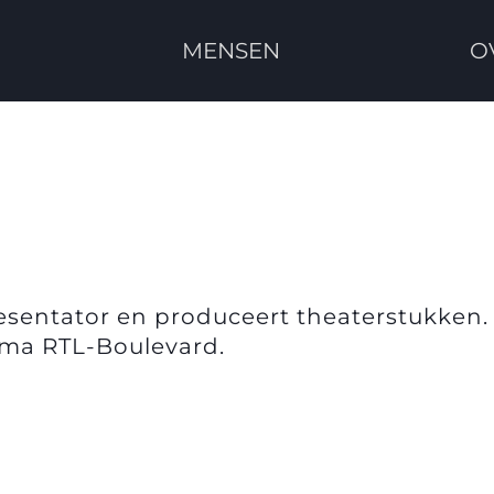
MENSEN
O
resentator en produceert theaterstukken.
amma RTL-Boulevard.