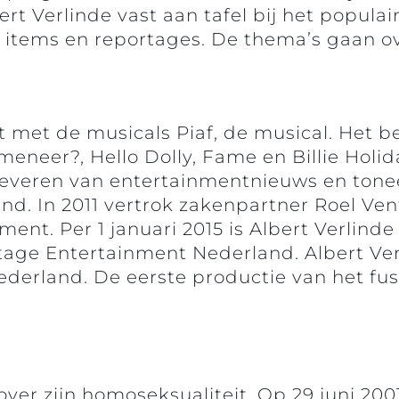
rt Verlinde vast aan tafel bij het populai
ems en reportages. De thema’s gaan over 
 met de musicals Piaf, de musical. Het b
eneer?, Hello Dolly, Fame en Billie Holid
 leveren van entertainmentnieuws en tone
d. In 2011 vertrok zakenpartner Roel V
nment. Per 1 januari 2015 is Albert Verli
age Entertainment Nederland. Albert Verl
rland. De eerste productie van het fusi
 over zijn homoseksualiteit. Op 29 juni 2