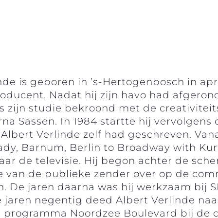
de is geboren in ’s-Hertogenbosch in april
ducent. Nadat hij zijn havo had afgeron
s zijn studie bekroond met de creativiteit
na Sassen. In 1984 startte hij vervolgen
lbert Verlinde zelf had geschreven. Vanaf
ady, Barnum, Berlin to Broadway with Kurt 
aar de televisie. Hij begon achter de sch
de van de publieke zender over op de comm
De jaren daarna was hij werkzaam bij S
 jaren negentig deed Albert Verlinde naas
et programma Noordzee Boulevard bij de