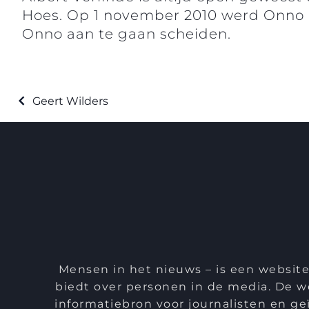
Hoes. Op 1 november 2010 werd Onno 
Onno aan te gaan scheiden.
Geert Wilders
Mensen in het nieuws – is een website
biedt over personen in de media. De we
informatiebron voor journalisten en ge