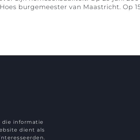
Hoes burgemeester van Maastricht. Op 15
 die informatie
bsite dient als
ïnteresseerden.