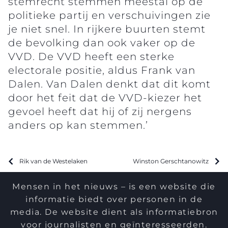
stemrecht stemmen meestal op de
politieke partij en verschuivingen zie
je niet snel. In rijkere buurten stemt
de bevolking dan ook vaker op de
VVD. De VVD heeft een sterke
electorale positie, aldus Frank van
Dalen. Van Dalen denkt dat dit komt
door het feit dat de VVD-kiezer het
gevoel heeft dat hij of zij nergens
anders op kan stemmen.’
Rik van de Westelaken
Winston Gerschtanowitz
Mensen in het nieuws – is een website die
informatie biedt over personen in de
media. De website dient als informatiebron
voor journalisten en geïnteresseerden.