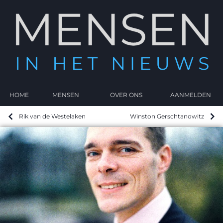
HOME
MENSEN
OVER ONS
AANMELDEN
Rik van de Westelaken
Winston Gerschtanowitz