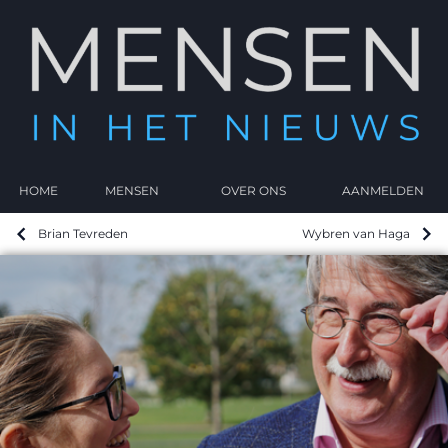
HOME
MENSEN
OVER ONS
AANMELDEN
Brian Tevreden
Wybren van Haga