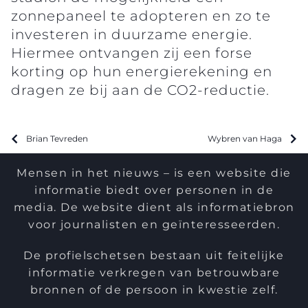
zonnepaneel te adopteren en zo te
investeren in duurzame energie.
Hiermee ontvangen zij een forse
korting op hun energierekening en
dragen ze bij aan de CO2-reductie.
Brian Tevreden
Wybren van Haga
Mensen in het nieuws – is een website die
informatie biedt over personen in de
media. De website dient als informatiebron
voor journalisten en geïnteresseerden.
De profielschetsen bestaan uit feitelijke
informatie verkregen van betrouwbare
bronnen of de persoon in kwestie zelf.