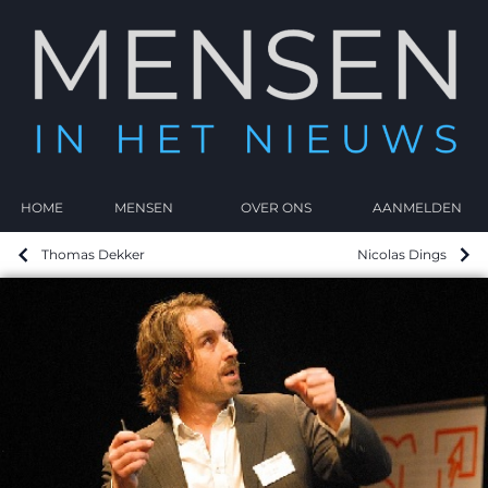
HOME
MENSEN
OVER ONS
AANMELDEN
Thomas Dekker
Nicolas Dings