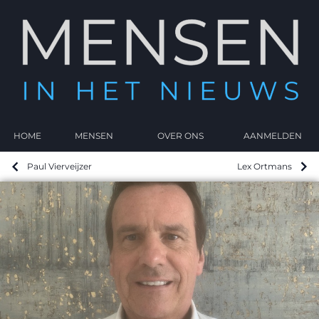
HOME
MENSEN
OVER ONS
AANMELDEN
Paul Vierveijzer
Lex Ortmans