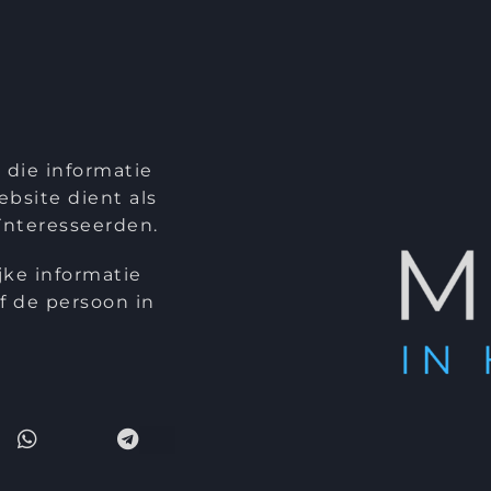
 die informatie
bsite dient als
ïnteresseerden.
jke informatie
 de persoon in