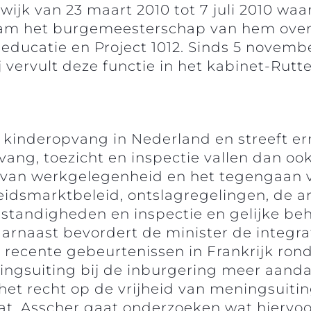
ijk van 23 maart 2010 tot 7 juli 2010 wa
m het burgemeesterschap van hem over. 
educatie en Project 1012. Sinds 5 novembe
 vervult deze functie in het kabinet-Rutt
e kinderopvang in Nederland en streeft e
ang, toezicht en inspectie vallen dan oo
 van werkgelegenheid en het tegengaan v
beidsmarktbeleid, ontslagregelingen, de 
tandigheden en inspectie en gelijke be
aarnaast bevordert de minister de integr
 recente gebeurtenissen in Frankrijk ron
ingsuiting bij de inburgering meer aandac
t recht op de vrijheid van meningsuitin
t. Asscher gaat onderzoeken wat hiervoo