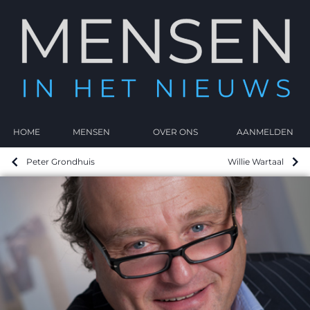
HOME
MENSEN
OVER ONS
AANMELDEN
Peter Grondhuis
Willie Wartaal