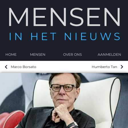
HOME
MENSEN
OVER ONS
AANMELDEN
Marco Borsato
Humberto Tan