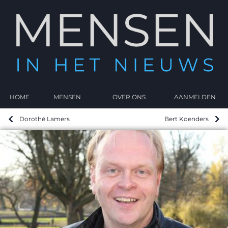
HOME
MENSEN
OVER ONS
AANMELDEN
Dorothé Lamers
Bert Koenders