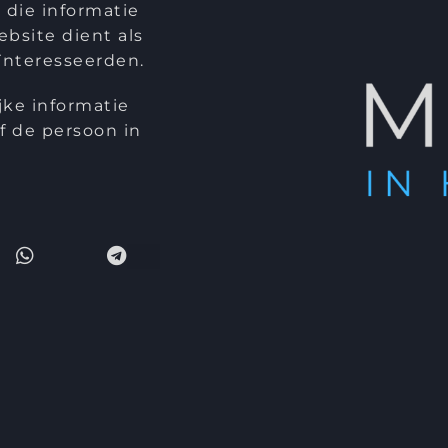
 die informatie
bsite dient als
ïnteresseerden.
jke informatie
 de persoon in