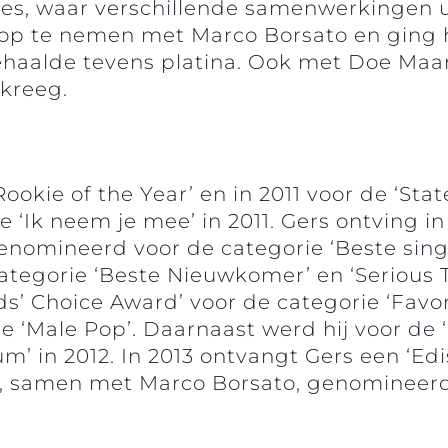
ces, waar verschillende samenwerkingen u
op te nemen met Marco Borsato en ging 
ehaalde tevens platina. Ook met Doe Maa
 kreeg.
okie of the Year’ en in 2011 voor de ‘Sta
 ‘Ik neem je mee’ in 2011. Gers ontving i
enomineerd voor de categorie ‘Beste singl
categorie ‘Beste Nieuwkomer’ en ‘Serious 
Kids’ Choice Award’ voor de categorie ‘Favo
rie ‘Male Pop’. Daarnaast werd hij voor d
bum’ in 2012. In 2013 ontvangt Gers een ‘E
, samen met Marco Borsato, genomineerd 