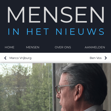
HOME
MENSEN
OVER ONS
AANMELDEN
Marco Vrijburg
Ben Vos