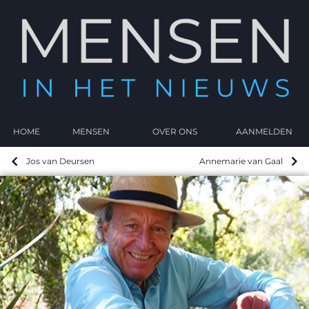
HOME
MENSEN
OVER ONS
AANMELDEN
Jos van Deursen
Annemarie van Gaal