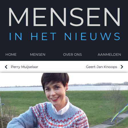
HOME
MENSEN
OVER ONS
AANMELDEN
Perry Muijselaar
Geert-Jan Knoops