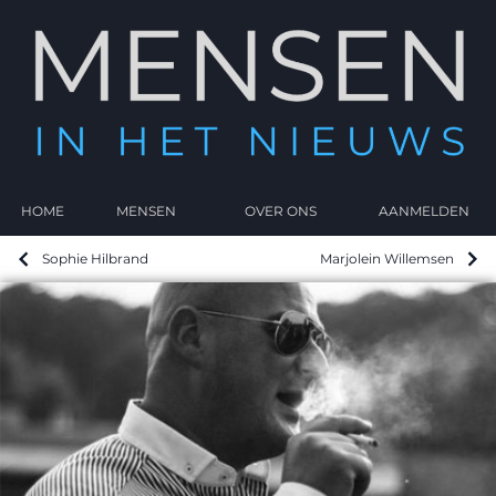
HOME
MENSEN
OVER ONS
AANMELDEN
Sophie Hilbrand
Marjolein Willemsen