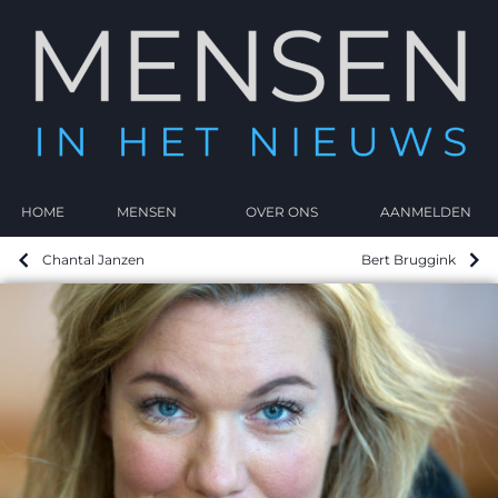
HOME
MENSEN
OVER ONS
AANMELDEN
Chantal Janzen
Bert Bruggink