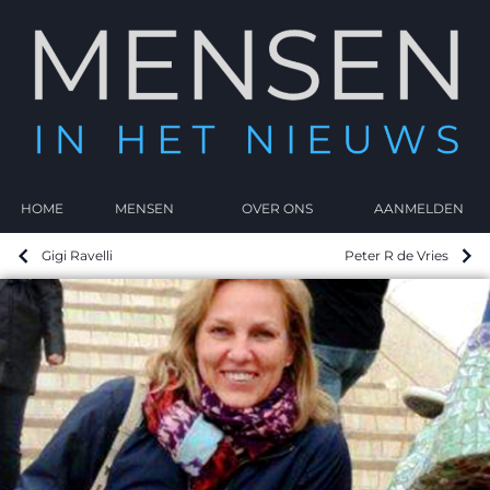
HOME
MENSEN
OVER ONS
AANMELDEN
Gigi Ravelli
Peter R de Vries