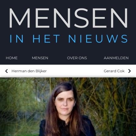
HOME
MENSEN
OVER ONS
AANMELDEN
Herman den Blijker
Gerard Cok