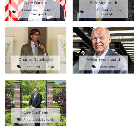
Dion Bartels
Bert Meerstadt
Financieel
,
Juridisch
,
Financieel
,
Politiek
,
Vastgoed
Zakelijk
Charles Ratelband
Willem Vermeend
Financieel
,
Zakelijk
Financieel
Geert Schaaij
Financieel
,
Zakelijk