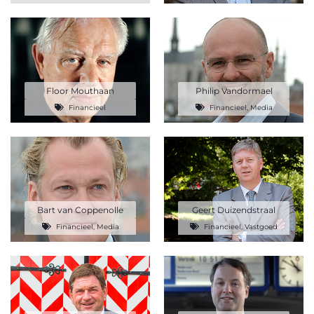
Floor Mouthaan
Philip Vandormael
Financieel
Financieel
,
Media
Bart van Coppenolle
Geert Duizendstraal
Financieel
,
Media
Financieel
,
Vastgoed