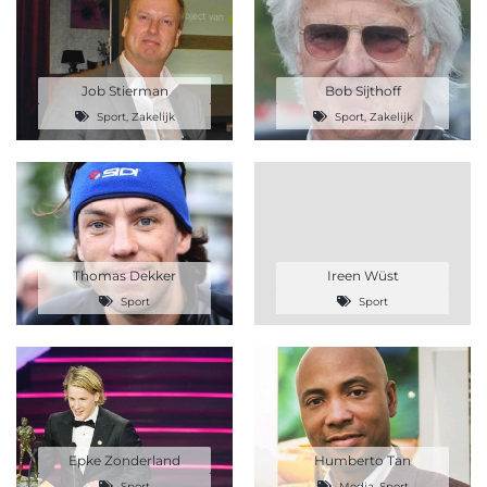
Job Stierman
Bob Sijthoff
Sport
,
Zakelijk
Sport
,
Zakelijk
Thomas Dekker
Ireen Wüst
Sport
Sport
Epke Zonderland
Humberto Tan
Sport
Media
,
Sport