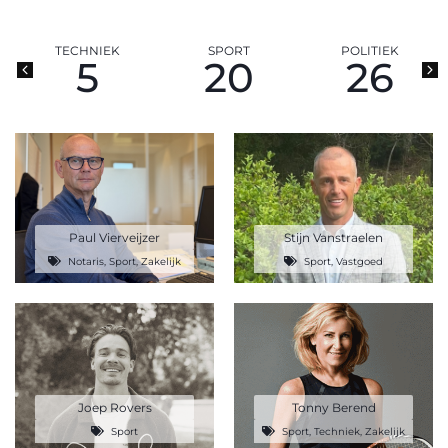
TECHNIEK
SPORT
POLITIEK
5
20
26
Paul Vierveijzer
Stijn Vanstraelen
Notaris
,
Sport
,
Zakelijk
Sport
,
Vastgoed
Joep Rovers
Tonny Berend
Sport
Sport
,
Techniek
,
Zakelijk