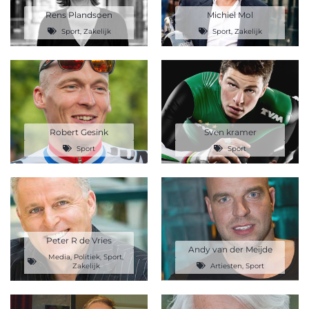
Rens Plandsoen
Michiel Mol
Sport
,
Zakelijk
Sport
,
Zakelijk
Robert Gesink
Sven kramer
Sport
Sport
Peter R de Vries
Andy van der Meijde
Media
,
Politiek
,
Sport
,
Zakelijk
Artiesten
,
Sport