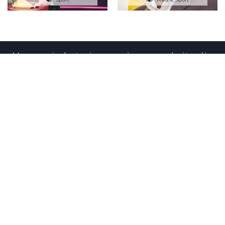
Mensen in het nieuws – is een website die
informatie biedt over personen in de
media. De website dient als informatiebron
voor journalisten en geïnteresseerden.
De profielschetsen bestaan uit feitelijke
informatie verkregen van betrouwbare
bronnen of de persoon in kwestie zelf.
Email ons