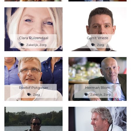
Clara Ruizendaal
Gerrit Vrieze
Zakelijk
,
Zorg
Zorg
Roelof Potgieser
Herman Blom
Zorg
Zakelijk
,
Zorg