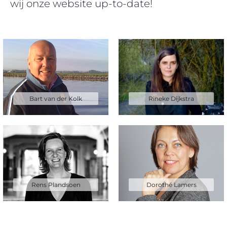
wij onze website up-to-date!
Bart van der Kolk
Rineke Dijkstra
Rens Plandsoen
Dorothé Lamers