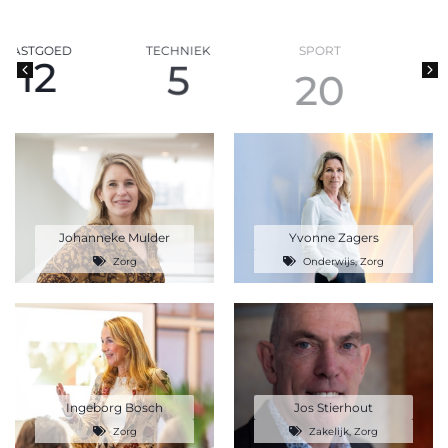
D
TECHNIEK
SPORT
POLITIEK
5
20
26
Johanneke Mulder
Yvonne Zagers
Zorg
Onderwijs
,
Zorg
Ingeborg Bosch
Jos Stierhout
Zorg
Zakelijk
,
Zorg