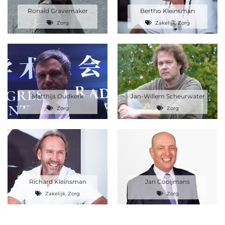
Ronald Gravemaker
Bertho Kleinsman
Zorg
Zakelijk
,
Zorg
Matthijs Oudkerk
Jan-Willem Scheurwater
Zorg
Zorg
Richard Kleinsman
Jan Cooijmans
Zakelijk
,
Zorg
Zorg