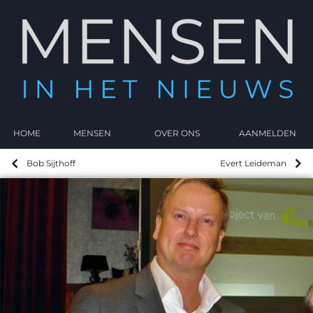
HOME
MENSEN
OVER ONS
AANMELDEN
Bob Sijthoff
Evert Leideman