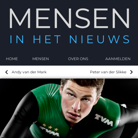
HOME
MENSEN
OVER ONS
AANMELDEN
Andy van der Mark
Peter van der Slikke